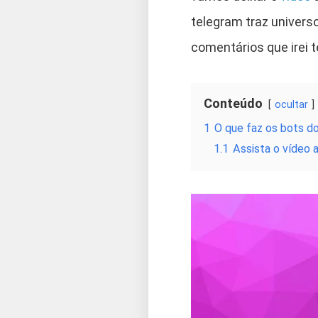
telegram traz universo
comentários que irei t
Conteúdo
ocultar
1
O que faz os bots d
1.1
Assista o vídeo a