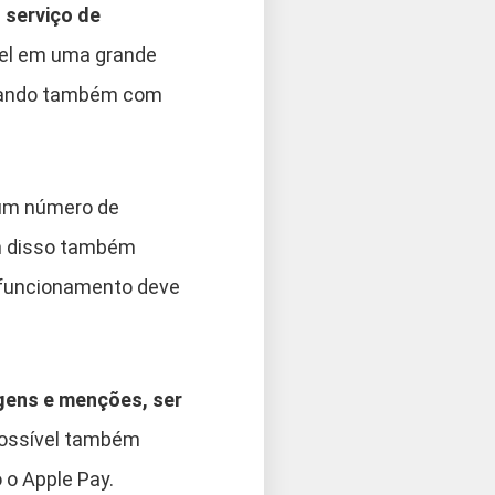
m
serviço de
vel em uma grande
ntando também com
 um número de
ém disso também
 funcionamento deve
ens e menções, ser
possível também
 o Apple Pay.