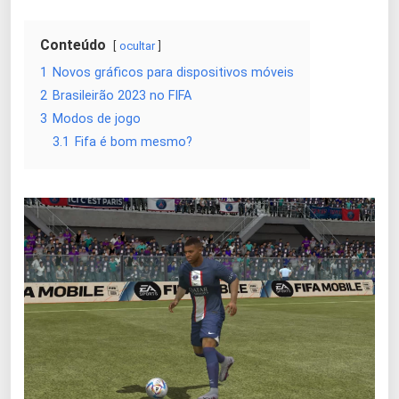
Conteúdo
ocultar
1
Novos gráficos para dispositivos móveis
2
Brasileirão 2023 no FIFA
3
Modos de jogo
3.1
Fifa é bom mesmo?