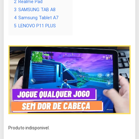
2
Realme Pad
3
SAMSUNG TAB A8
4
Samsung Tablet A7
5
LENOVO P11 PLUS
Produto indisponivel.