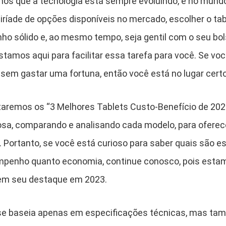
mos que a tecnologia está sempre evoluindo, e no mundo
ríade de opções disponíveis no mercado, escolher o tab
o sólido e, ao mesmo tempo, seja gentil com o seu bo
stamos aqui para facilitar essa tarefa para você. Se vo
 sem gastar uma fortuna, então você está no lugar certo
taremos os “3 Melhores Tablets Custo-Benefício de 2023
sa, comparando e analisando cada modelo, para oferec
. Portanto, se você está curioso para saber quais são e
penho quanto economia, continue conosco, pois estamo
em seu destaque em 2023.
se baseia apenas em especificações técnicas, mas t