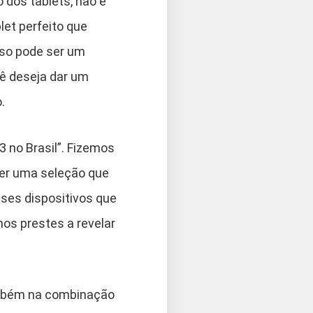
 dos tablets, não é
let perfeito que
lso pode ser um
cê deseja dar um
.
 no Brasil”. Fizemos
er uma seleção que
sses dispositivos que
s prestes a revelar
ambém na combinação