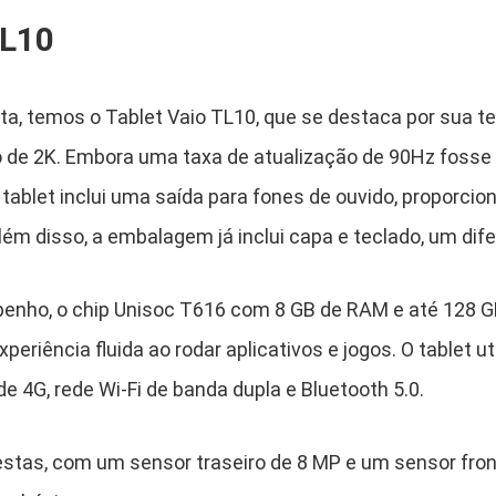
TL10
ta, temos o Tablet Vaio TL10, que se destaca por sua te
o de 2K. Embora uma taxa de atualização de 90Hz fosse 
o tablet inclui uma saída para fones de ouvido, proporc
lém disso, a embalagem já inclui capa e teclado, um dife
enho, o chip Unisoc T616 com 8 GB de RAM e até 128
periência fluida ao rodar aplicativos e jogos. O tablet u
e 4G, rede Wi-Fi de banda dupla e Bluetooth 5.0.
tas, com um sensor traseiro de 8 MP e um sensor front