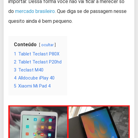
importar. Dessa forma você não vai ficar a merecer só
do
mercado brasileiro
. Que diga se de passagem nesse
quesito ainda é bem pequeno.
Conteúdo
ocultar
1
Tablet Teclast P80X
2
Tablet Teclast P20hd
3
Teclast M40
4
Alldocube iPlay 40
5
Xiaomi Mi Pad 4